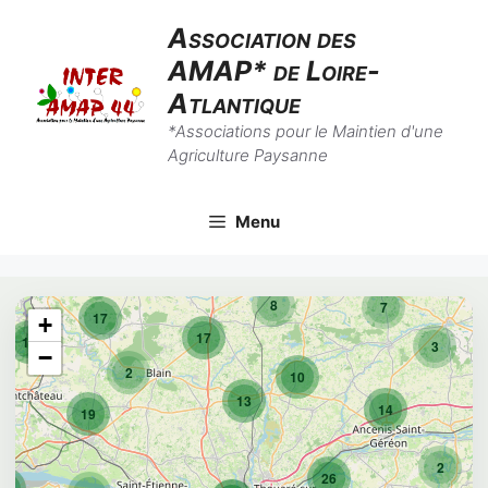
Skip
Association des
to
AMAP* de Loire-
content
Atlantique
*Associations pour le Maintien d'une
Agriculture Paysanne
Menu
8
7
17
+
17
10
3
−
2
10
13
14
19
2
26