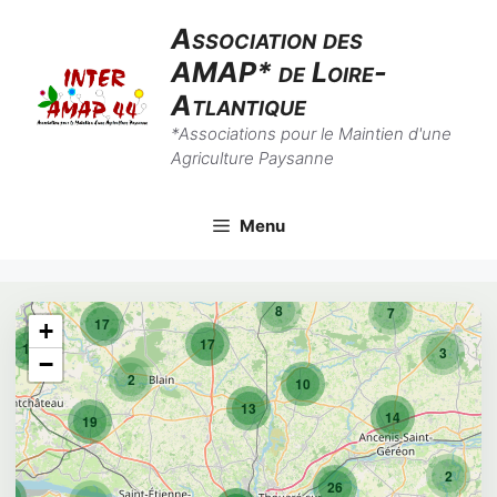
Aller
Association des
au
AMAP* de Loire-
contenu
Atlantique
*Associations pour le Maintien d'une
Agriculture Paysanne
Menu
8
7
17
+
17
10
3
−
2
10
13
14
19
2
26