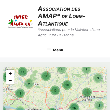
Aller
Association des
au
AMAP* de Loire-
contenu
Atlantique
*Associations pour le Maintien d'une
Agriculture Paysanne
Menu
8
7
17
+
17
10
3
−
2
10
13
14
19
2
26