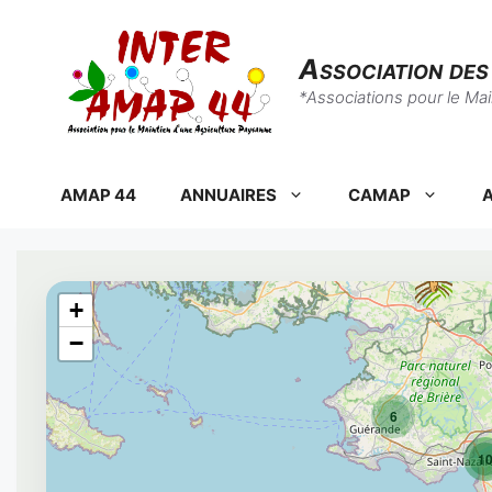
Aller
au
Association de
contenu
*Associations pour le Ma
AMAP 44
ANNUAIRES
CAMAP
A
+
−
6
1