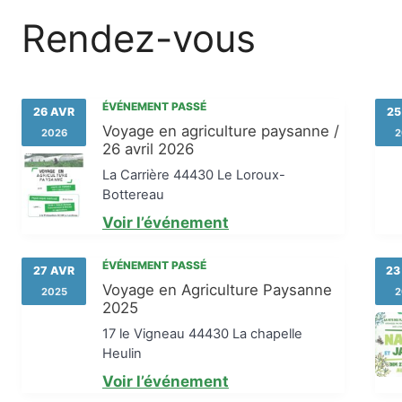
Rendez-vous
ÉVÉNEMENT PASSÉ
26 AVR
25
Voyage en agriculture paysanne /
2026
2
26 avril 2026
La Carrière 44430 Le Loroux-
Bottereau
Voir l’événement
ÉVÉNEMENT PASSÉ
27 AVR
23
Voyage en Agriculture Paysanne
2025
2
2025
17 le Vigneau 44430 La chapelle
Heulin
Voir l’événement