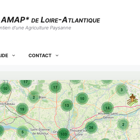
s AMAP* de Loire-Atlantique
intien d'une Agriculture Paysanne
7
IDE
CONTACT
6
8
7
17
17
10
3
2
10
13
14
19
2
26
0
5
103