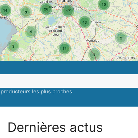
10
28
14
17
3
43
9
2
3
11
5
5
3
producteurs les plus proches.
Dernières actus