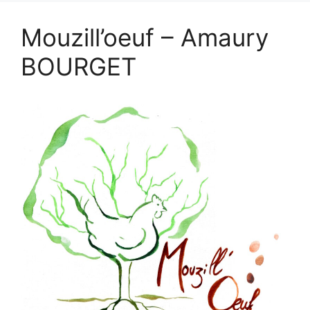
Mouzill’oeuf – Amaury
BOURGET