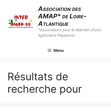
Aller
Association des
au
AMAP* de Loire-
contenu
Atlantique
*Associations pour le Maintien d'une
Agriculture Paysanne
Menu
Résultats de
recherche pour