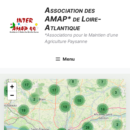
Aller
Association des
au
AMAP* de Loire-
contenu
Atlantique
*Associations pour le Maintien d'une
Agriculture Paysanne
Menu
8
7
17
+
17
10
3
−
2
10
13
14
19
2
26