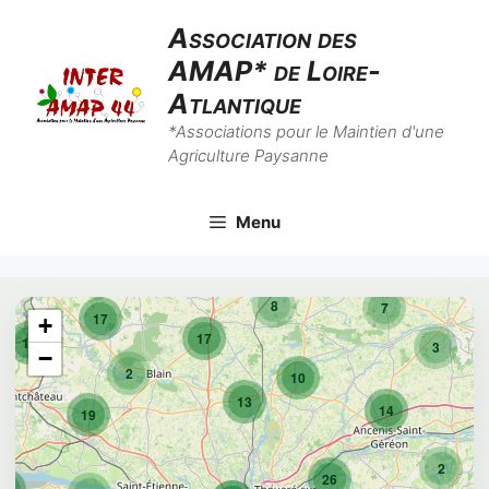
Aller
Association des
au
AMAP* de Loire-
contenu
Atlantique
*Associations pour le Maintien d'une
Agriculture Paysanne
Menu
8
7
17
+
17
10
3
−
2
10
13
14
19
2
26