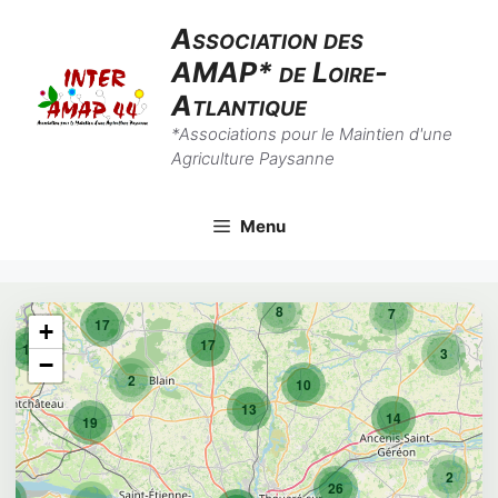
Aller
Association des
au
AMAP* de Loire-
contenu
Atlantique
*Associations pour le Maintien d'une
Agriculture Paysanne
Menu
8
7
17
+
17
10
3
−
2
10
13
14
19
2
26