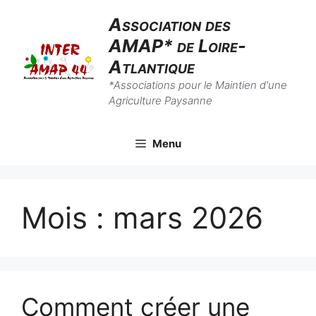
Aller
Association des
au
AMAP* de Loire-
contenu
Atlantique
*Associations pour le Maintien d'une
Agriculture Paysanne
Menu
Mois :
mars 2026
Comment créer une