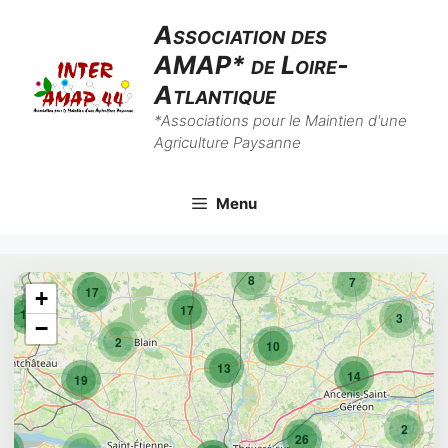
Aller
Association des
au
AMAP* de Loire-
contenu
Atlantique
*Associations pour le Maintien d'une
Agriculture Paysanne
Menu
8
7
17
+
17
10
3
−
2
10
13
14
19
2
26