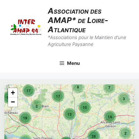
Skip
Association des
to
AMAP* de Loire-
content
Atlantique
*Associations pour le Maintien d'une
Agriculture Paysanne
Menu
8
7
17
+
17
10
3
−
2
10
13
14
19
2
26