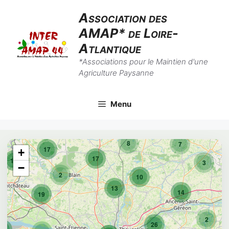
Skip
Association des
to
AMAP* de Loire-
content
Atlantique
*Associations pour le Maintien d'une
Agriculture Paysanne
Menu
8
7
17
+
17
10
3
−
2
10
13
14
19
2
26