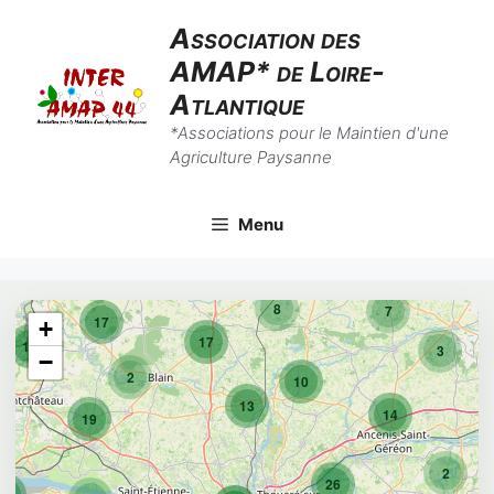
Skip
Association des
to
AMAP* de Loire-
content
Atlantique
*Associations pour le Maintien d'une
Agriculture Paysanne
Menu
8
7
17
+
17
10
3
−
2
10
13
14
19
2
26