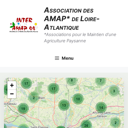
Aller
Association des
au
AMAP* de Loire-
contenu
Atlantique
*Associations pour le Maintien d'une
Agriculture Paysanne
Menu
8
7
17
+
17
10
3
−
2
10
13
14
19
2
26