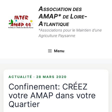
Skip
Association des
to
AMAP* de Loire-
content
Atlantique
*Associations pour le Maintien d'une
Agriculture Paysanne
Menu
ACTUALITÉ · 28 MARS 2020
Confinement: CRÉEZ
votre AMAP dans votre
Quartier