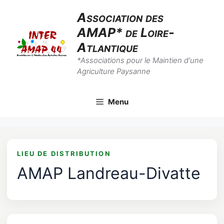
Skip
Association des
to
AMAP* de Loire-
content
Atlantique
*Associations pour le Maintien d'une
Agriculture Paysanne
Menu
LIEU DE DISTRIBUTION
AMAP Landreau-Divatte