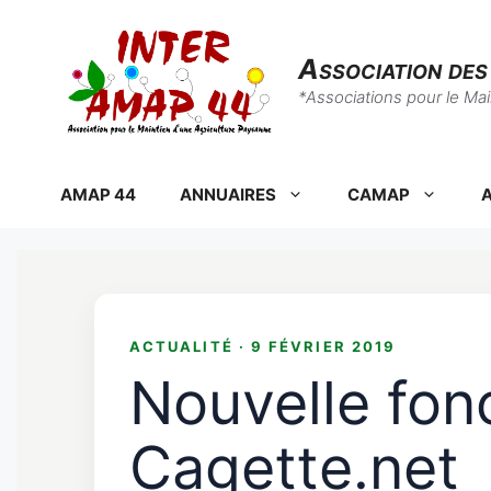
Aller
au
Association de
contenu
*Associations pour le Ma
AMAP 44
ANNUAIRES
CAMAP
A
ACTUALITÉ · 9 FÉVRIER 2019
Nouvelle fonc
Cagette.net