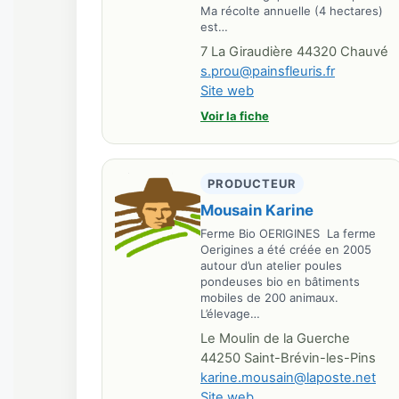
Ma récolte annuelle (4 hectares)
est…
7 La Giraudière 44320 Chauvé
s.prou@painsfleuris.fr
Site web
Voir la fiche
PRODUCTEUR
Mousain Karine
Ferme Bio OERIGINES La ferme
Oerigines a été créée en 2005
autour d’un atelier poules
pondeuses bio en bâtiments
mobiles de 200 animaux.
L’élevage…
Le Moulin de la Guerche
44250 Saint-Brévin-les-Pins
karine.mousain@laposte.net
Site web