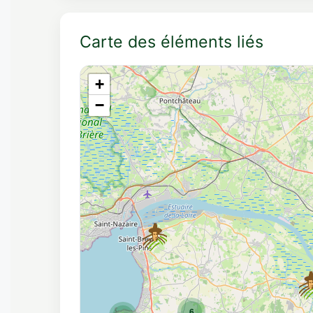
Carte des éléments liés
+
−
6