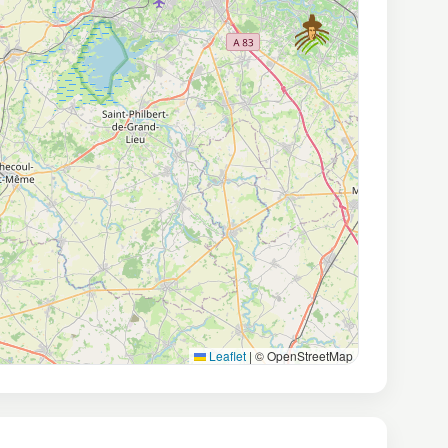
Leaflet
|
© OpenStreetMap